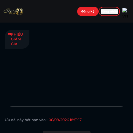
Đăng ký
Đăng nhập
PHIẾU
GIẢM
GIÁ
Ưu đãi này hết hạn vào :
06/08/2026 18:51:17