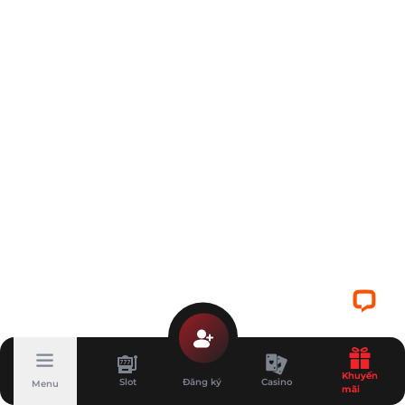
Khuyến
Slot
Đăng ký
Casino
Menu
mãi