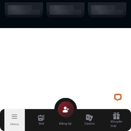
Khuyến
Slot
Đăng ký
Casino
Menu
mãi