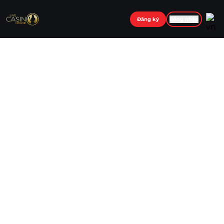
Đăng ký
Đăng nhập