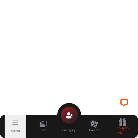
Khuyến
Slot
Đăng ký
Casino
Menu
mãi