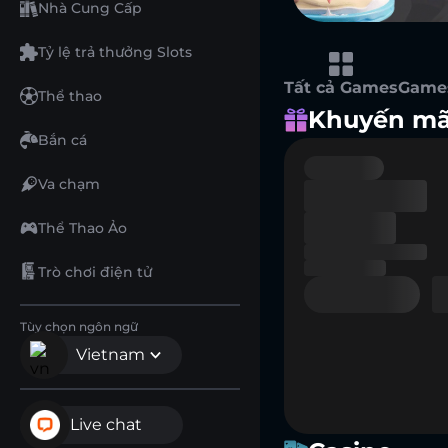
Nhà Cung Cấp
Item
Tỷ lệ trả thưởng Slots
1
of
Tất cả Games
Games
Thể thao
6
Khuyến mã
Bắn cá
Va chạm
Thể Thao Ảo
Trò chơi điện tử
Tùy chọn ngôn ngữ
Vietnam
Live chat