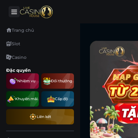
Trang chủ
Slot
Casino
Đặc quyền
Nhiệm vụ
Đổi thưởng
Khuyến mãi
Cấp độ
Liên kết