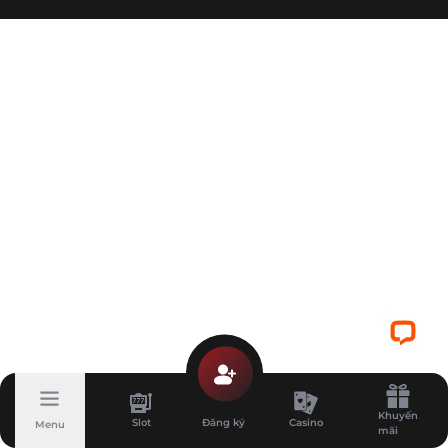
Khuyến
Slot
Đăng ký
Casino
Menu
mãi