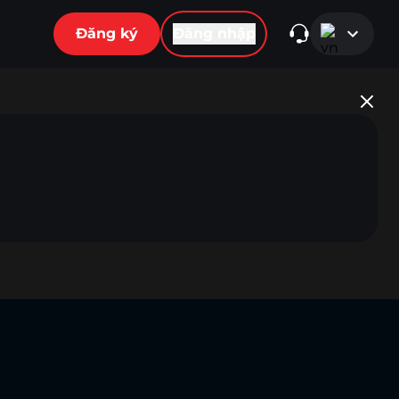
Đăng ký
Đăng nhập