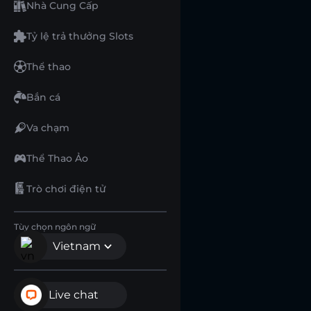
Nhà Cung Cấp
Tỷ lệ trả thưởng Slots
Thể thao
Bắn cá
Va chạm
Thể Thao Ảo
Trò chơi điện tử
Tùy chọn ngôn ngữ
Vietnam
Live chat