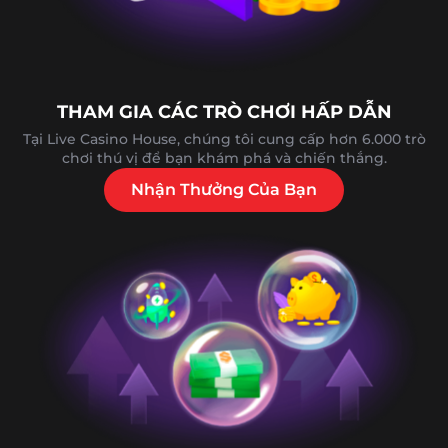
THAM GIA CÁC TRÒ CHƠI HẤP DẪN
Tại Live Casino House, chúng tôi cung cấp hơn 6.000 trò
chơi thú vị để bạn khám phá và chiến thắng.
Nhận Thưởng Của Bạn