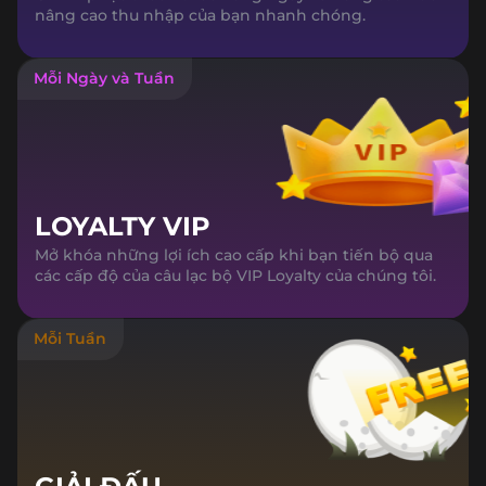
nâng cao thu nhập của bạn nhanh chóng.
Mỗi Ngày và Tuần
LOYALTY VIP
Mở khóa những lợi ích cao cấp khi bạn tiến bộ qua
các cấp độ của câu lạc bộ VIP Loyalty của chúng tôi.
Mỗi Tuần